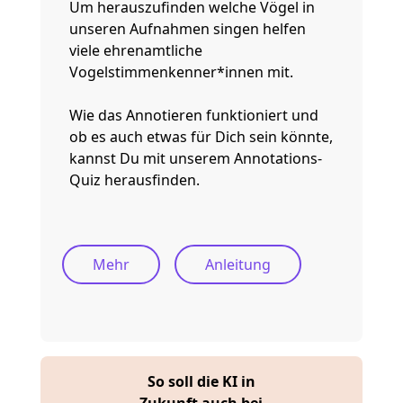
Um herauszufinden welche Vögel in
unseren Aufnahmen singen helfen
viele ehrenamtliche
Vogelstimmenkenner*innen mit.
Wie das Annotieren funktioniert und
ob es auch etwas für Dich sein könnte,
LEVEL
LEVEL
LEVEL
LEVEL
LEVEL
LEVEL
LEVEL
kannst Du mit unserem Annotations-
1
2
3
4
5
6
7
Quiz herausfinden.
Abschnitt 1
Abschnitt 2
Mehr
Anleitung
Abschnitt 3
Gesamte Aufnahme abspielen
So soll die KI in
Zukunft auch bei