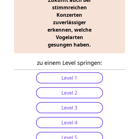
stimmreichen
Konzerten
zuverlässiger
erkennen, welche
Vogelarten
gesungen haben.
Willkommen beim
zu einem Level springen:
Dawn Chorus
Annotations-Quiz
Level 1
Spiele jeden Abschnitt ab
Level 2
und versuche die
Vogelarten, die Du hörst, zu
Level 3
bestimmen. Wenn Du Hilfe
Level 4
brauchst, kannst Du Dir für
jede Aufnahme einen
Level 5